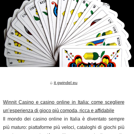
it.gwindel.eu
Winnit Casino e casino online in Italia: come scegliere
un’esperienza di gioco più comoda, ricca e affidabile
Il mondo dei casino online in Italia è diventato sempre
più maturo: piattaforme più veloci, cataloghi di giochi più