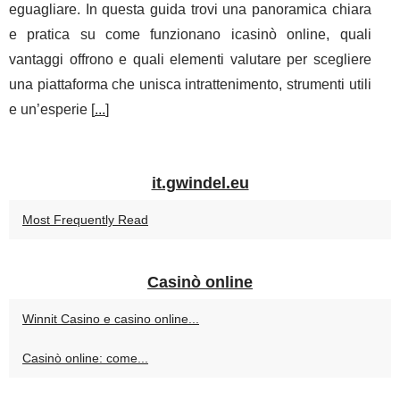
eguagliare. In questa guida trovi una panoramica chiara
e pratica su come funzionano icasinò online, quali
vantaggi offrono e quali elementi valutare per scegliere
una piattaforma che unisca intrattenimento, strumenti utili
e un’esperie [
...
]
it.gwindel.eu
Most Frequently Read
Casinò online
Winnit Casino e casino online...
Casinò online: come...