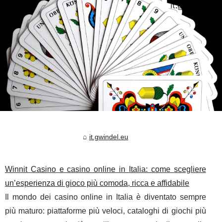
it.gwindel.eu
Winnit Casino e casino online in Italia: come scegliere
un’esperienza di gioco più comoda, ricca e affidabile
Il mondo dei casino online in Italia è diventato sempre
più maturo: piattaforme più veloci, cataloghi di giochi più